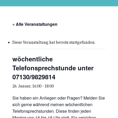
Skip
to
main
content
« Alle Veranstaltungen
Diese Veranstaltung hat bereits stattgefunden.
wöchentliche
Telefonsprechstunde unter
07130/9829814
26. Januar, 16:00
-
18:00
Sie haben ein Anliegen oder Fragen? Melden Sie
sich gerne während meinen wöchentlichen
Telefonsprechstunden. Diese finden jeden
Montag von 16 bis 18 Uhr statt. Sie erreichen