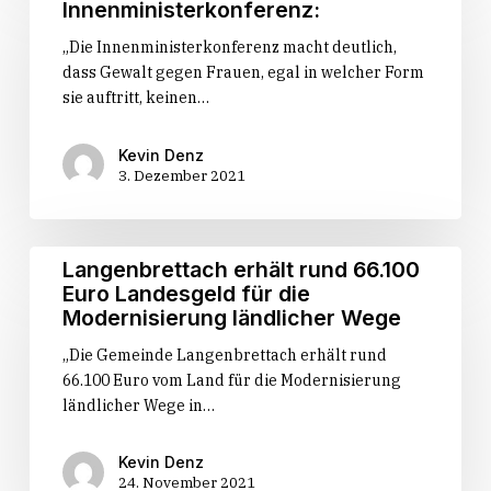
Innenministerkonferenz:
zur
„Die Innenministerkonferenz macht deutlich,
Innenministerkonferenz:
dass Gewalt gegen Frauen, egal in welcher Form
sie auftritt, keinen…
Kevin Denz
3. Dezember 2021
Langenbrettach
Langenbrettach erhält rund 66.100
erhält
Euro Landesgeld für die
rund
Modernisierung ländlicher Wege
66.100
„Die Gemeinde Langenbrettach erhält rund
Euro
66.100 Euro vom Land für die Modernisierung
Landesgeld
ländlicher Wege in…
für
die
Modernisierung
Kevin Denz
24. November 2021
ländlicher