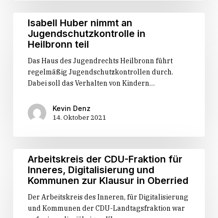
Isabell
Isabell Huber nimmt an
Huber
Jugendschutzkontrolle in
nimmt
Heilbronn teil
an
Das Haus des Jugendrechts Heilbronn führt
Jugendschutzkontrolle
regelmäßig Jugendschutzkontrollen durch.
in
Dabei soll das Verhalten von Kindern…
Heilbronn
teil
Kevin Denz
14. Oktober 2021
Arbeitskreis
Arbeitskreis der CDU-Fraktion für
der
Inneres, Digitalisierung und
CDU-
Kommunen zur Klausur in Oberried
Fraktion
Der Arbeitskreis des Inneren, für Digitalisierung
für
und Kommunen der CDU-Landtagsfraktion war
Inneres,