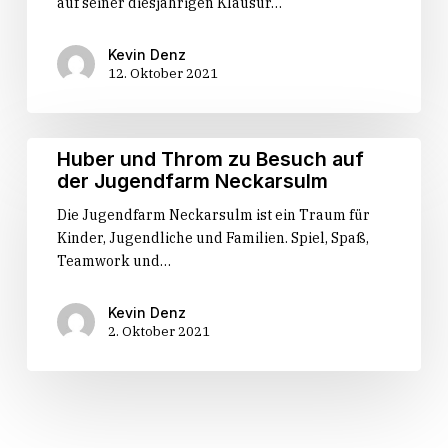
auf seiner diesjährigen Klausur…
Digitalisierung
und
Kommunen
Kevin Denz
12. Oktober 2021
zur
Klausur
in
Oberried
Huber
Huber und Throm zu Besuch auf
und
der Jugendfarm Neckarsulm
Throm
Die Jugendfarm Neckarsulm ist ein Traum für
zu
Kinder, Jugendliche und Familien. Spiel, Spaß,
Besuch
Teamwork und…
auf
der
Jugendfarm
Kevin Denz
Neckarsulm
2. Oktober 2021