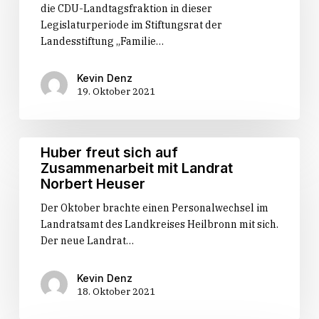
die CDU-Landtagsfraktion in dieser
„Familie
Legislaturperiode im Stiftungsrat der
in
Landesstiftung „Familie…
Not“
berufen
Kevin Denz
19. Oktober 2021
Huber
Huber freut sich auf
freut
Zusammenarbeit mit Landrat
sich
Norbert Heuser
auf
Der Oktober brachte einen Personalwechsel im
Zusammenarbeit
Landratsamt des Landkreises Heilbronn mit sich.
mit
Der neue Landrat…
Landrat
Norbert
Heuser
Kevin Denz
18. Oktober 2021