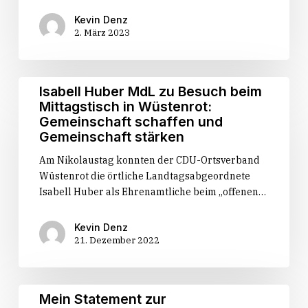
von
Genitalverstümmelung
Kevin Denz
2. März 2023
betroffen
oder
bedroht
sind
Isabell
Isabell Huber MdL zu Besuch beim
Huber
Mittagstisch in Wüstenrot:
MdL
Gemeinschaft schaffen und
zu
Gemeinschaft stärken
Besuch
Am Nikolaustag konnten der CDU-Ortsverband
beim
Wüstenrot die örtliche Landtagsabgeordnete
Mittagstisch
Isabell Huber als Ehrenamtliche beim „offenen…
in
Wüstenrot:
Gemeinschaft
Kevin Denz
21. Dezember 2022
schaffen
und
Gemeinschaft
stärken
Mein
Mein Statement zur
Statement