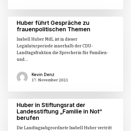
Wege
Huber
Huber führt Gespräche zu
führt
frauenpolitischen Themen
Gespräche
Isabell Huber MdL ist in dieser
zu
Legislaturperiode innerhalb der CDU-
frauenpolitischen
Landtagsfraktion die Sprecherin für Familien-
Themen
und…
Kevin Denz
17. November 2021
Huber
Huber in Stiftungsrat der
in
Landesstiftung „Familie in Not“
Stiftungsrat
berufen
der
Die Landtagsabgeordnete Isabell Huber vertritt
Landesstiftung