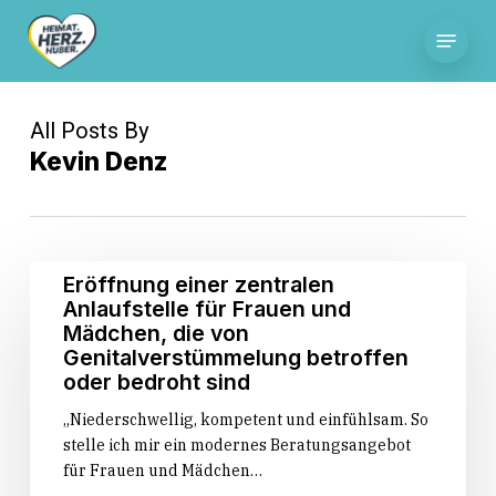
Skip
Menu
to
main
content
All Posts By
Kevin Denz
Eröffnung
Eröffnung einer zentralen
einer
Anlaufstelle für Frauen und
zentralen
Mädchen, die von
Anlaufstelle
Genitalverstümmelung betroffen
für
oder bedroht sind
Frauen
„Niederschwellig, kompetent und einfühlsam. So
und
stelle ich mir ein modernes Beratungsangebot
Mädchen,
für Frauen und Mädchen…
die