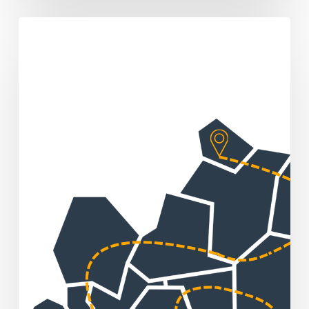
Sommertour
„Huber
packt
an!“