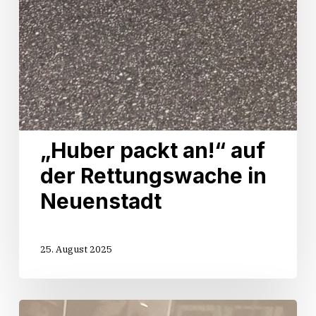
„Huber packt an!“ auf
der Rettungswache in
Neuenstadt
25. August 2025
Start