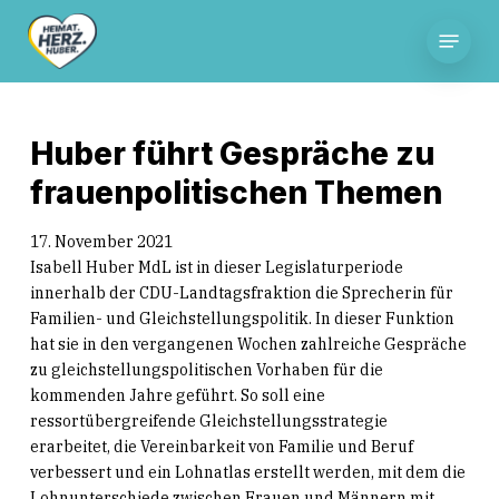
Skip
Menu
to
main
content
Huber führt Gespräche zu
frauenpolitischen Themen
17. November 2021
Isabell Huber MdL ist in dieser Legislaturperiode
innerhalb der CDU-Landtagsfraktion die Sprecherin für
Familien- und Gleichstellungspolitik. In dieser Funktion
hat sie in den vergangenen Wochen zahlreiche Gespräche
zu gleichstellungspolitischen Vorhaben für die
kommenden Jahre geführt. So soll eine
ressortübergreifende Gleichstellungsstrategie
erarbeitet, die Vereinbarkeit von Familie und Beruf
verbessert und ein Lohnatlas erstellt werden, mit dem die
Lohnunterschiede zwischen Frauen und Männern mit