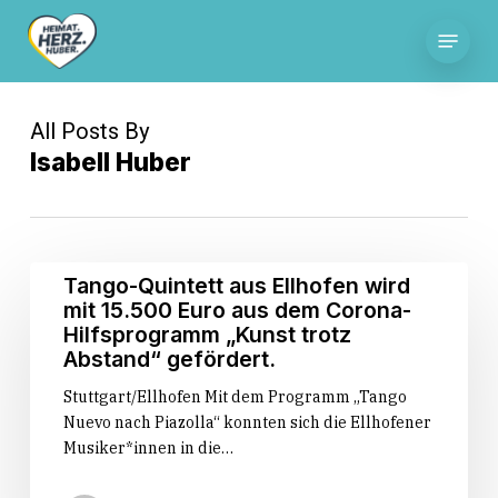
Skip
Menu
to
main
content
All Posts By
Isabell Huber
Tango-
Tango-Quintett aus Ellhofen wird
Quintett
mit 15.500 Euro aus dem Corona-
aus
Hilfsprogramm „Kunst trotz
Ellhofen
Abstand“ gefördert.
wird
Stuttgart/Ellhofen Mit dem Programm „Tango
mit
Nuevo nach Piazolla“ konnten sich die Ellhofener
15.500
Musiker*innen in die…
Euro
aus