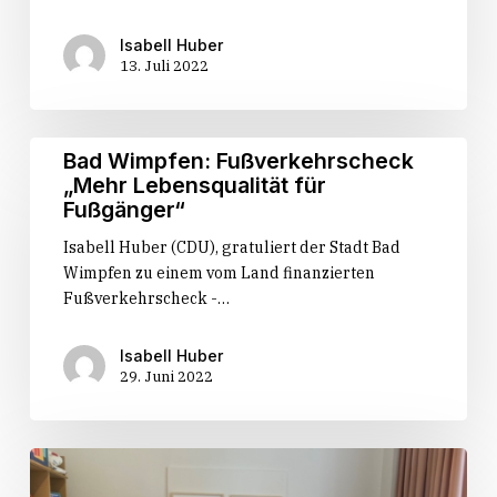
Isabell Huber
13. Juli 2022
Bad
Bad Wimpfen: Fußverkehrscheck
Wimpfen:
„Mehr Lebensqualität für
Fußverkehrscheck
Fußgänger“
„Mehr
Isabell Huber (CDU), gratuliert der Stadt Bad
Lebensqualität
Wimpfen zu einem vom Land finanzierten
für
Fußverkehrscheck -…
Fußgänger“
Isabell Huber
29. Juni 2022
Huber
und