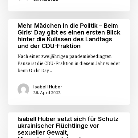
Mehr
Mehr Mädchen in die Politik – Beim
Mädchen
Girls‘ Day gibt es einen ersten Blick
in
hinter die Kulissen des Landtags
die
und der CDU-Fraktion
Politik
Nach einer zweijährigen pandemiebedingten
–
Pause ist die CDU-Fraktion in diesem Jahr wieder
Beim
beim Girls‘ Day…
Girls‘
Day
gibt
Isabell Huber
28. April 2022
es
einen
ersten
Blick
Isabell
Isabell Huber setzt sich für Schutz
hinter
Huber
ukrainischer Flüchtlinge vor
die
setzt
sexueller Gewalt,
Kulissen
sich