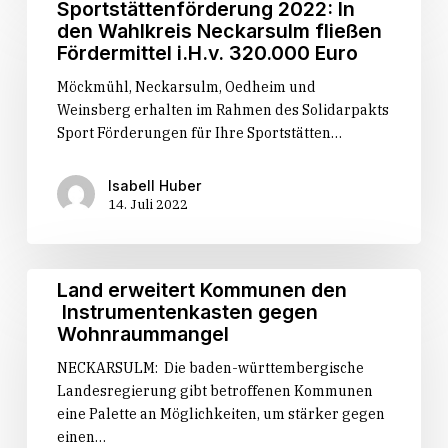
Sportstättenförderung 2022: In
Sportstättenförderung
2022:
den Wahlkreis Neckarsulm fließen
2022
In
Fördermittel i.H.v. 320.000 Euro
durch
den
Möckmühl, Neckarsulm, Oedheim und
Wahlkreis
Weinsberg erhalten im Rahmen des Solidarpakts
Neckarsulm
Sport Förderungen für Ihre Sportstätten…
fließen
Fördermittel
i.H.v.
Isabell Huber
14. Juli 2022
320.000
Euro
Land
Land erweitert Kommunen den
erweitert
Instrumentenkasten gegen
Kommunen
Wohnraummangel
den
NECKARSULM: Die baden-württembergische
Instrumentenkasten
Landesregierung gibt betroffenen Kommunen
gegen
eine Palette an Möglichkeiten, um stärker gegen
Wohnraummangel
einen…