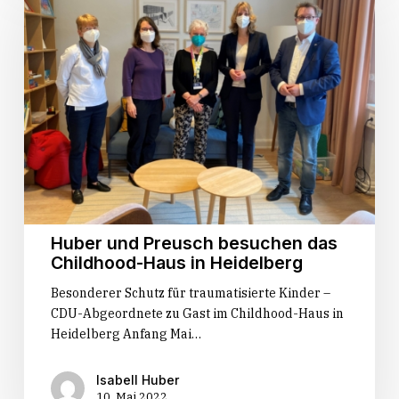
Preusch
besuchen
das
Childhood-
Haus
in
Heidelberg
Huber und Preusch besuchen das
Childhood-Haus in Heidelberg
Besonderer Schutz für traumatisierte Kinder –
CDU-Abgeordnete zu Gast im Childhood-Haus in
Heidelberg Anfang Mai…
Isabell Huber
10. Mai 2022