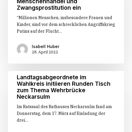
Menschenhandel und
des
für
Zwangsprostitution ein
Landtags
Schutz
“Millionen Menschen, insbesondere Frauen und
und
ukrainischer
Kinder, sind vor dem schrecklichen Angriffskrieg
der
Flüchtlinge
Putins auf der Flucht…
CDU-
vor
Fraktion
sexueller
Gewalt,
Isabell Huber
28. April 2022
Menschenhandel
und
Zwangsprostitution
ein
Landtagsabgeordnete
Landtagsabgeordnete im
im
Wahlkreis initiieren Runden Tisch
Wahlkreis
zum Thema Wehrbrücke
initiieren
Neckarsulm
Runden
Im Ratssaal des Rathauses Neckarsulm fand am
Tisch
Donnerstag, dem 17. März auf Einladung der
zum
drei…
Thema
Wehrbrücke