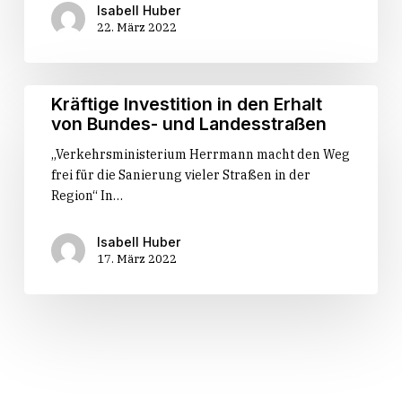
Neckarsulm
Isabell Huber
22. März 2022
Kräftige
Kräftige Investition in den Erhalt
Investition
von Bundes- und Landesstraßen
in
„Verkehrsministerium Herrmann macht den Weg
den
frei für die Sanierung vieler Straßen in der
Erhalt
Region“ In…
von
Bundes-
und
Isabell Huber
Landesstraßen
17. März 2022