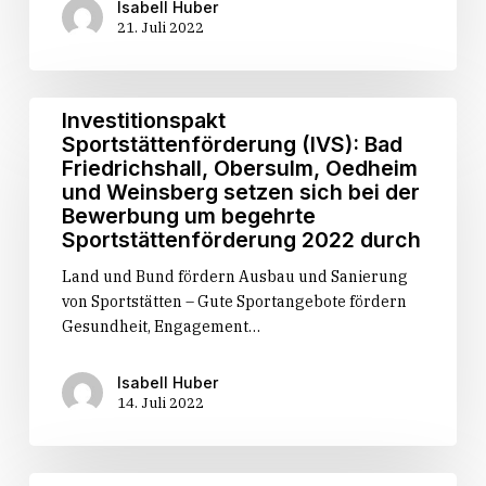
dem
Isabell Huber
21. Juli 2022
Corona-
Hilfsprogramm
„Kunst
trotz
Investitionspakt
Investitionspakt
Abstand“
Sportstättenförderung
Sportstättenförderung (IVS): Bad
gefördert.
(IVS):
Friedrichshall, Obersulm, Oedheim
Bad
und Weinsberg setzen sich bei der
Friedrichshall,
Bewerbung um begehrte
Obersulm,
Sportstättenförderung 2022 durch
Oedheim
Land und Bund fördern Ausbau und Sanierung
und
von Sportstätten – Gute Sportangebote fördern
Weinsberg
Gesundheit, Engagement…
setzen
sich
bei
Isabell Huber
14. Juli 2022
der
Bewerbung
um
begehrte
Sportstättenförderung