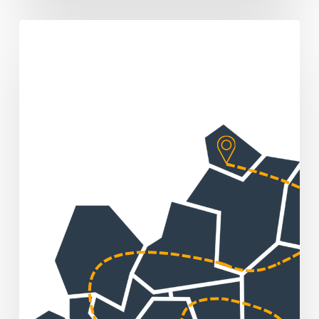
Sommertour
„Huber
packt
an!“