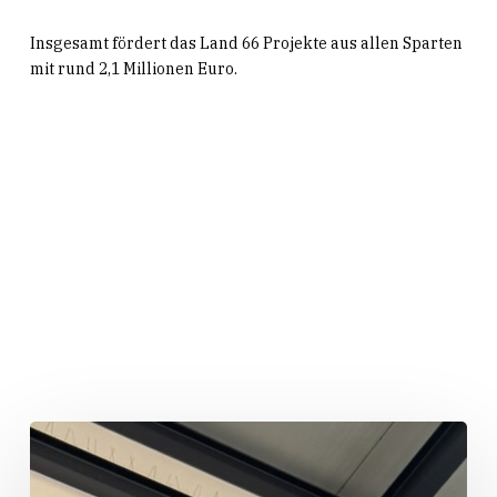
Insgesamt fördert das Land 66 Projekte aus allen Sparten
mit rund 2,1 Millionen Euro.
Related Posts
„Huber
packt
an!“