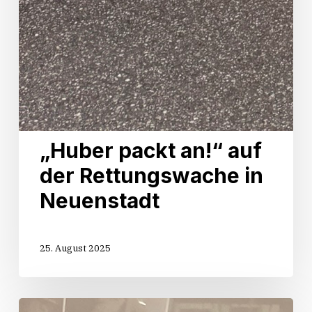
„Huber packt an!“ auf
der Rettungswache in
Neuenstadt
25. August 2025
Start