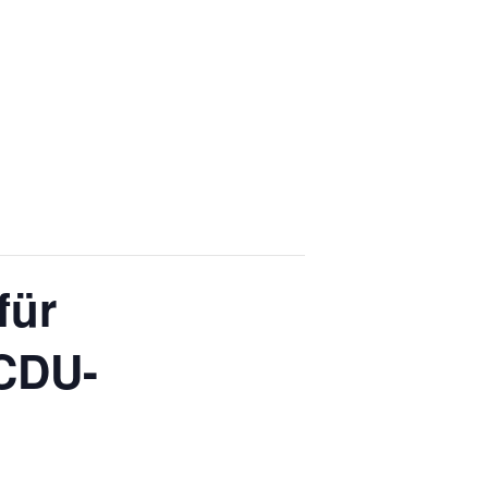
für
 CDU-