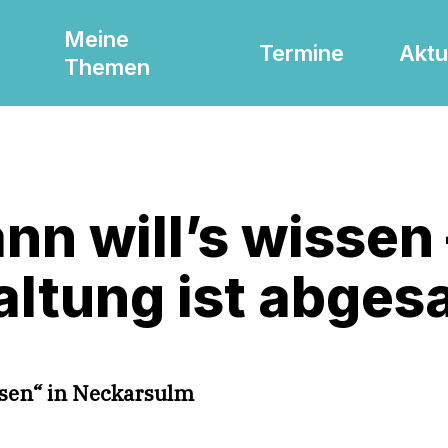
Meine
Termine
Aktu
Themen
n will’s wissen 
ltung ist abges
ssen“ in Neckarsulm