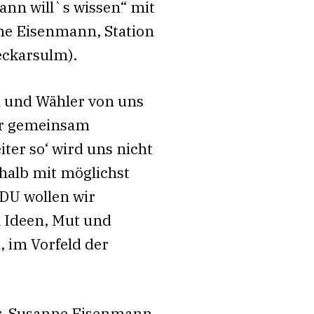
nn will`s wissen“ mit
ne Eisenmann, Station
eckarsulm).
n und Wähler von uns
ir gemeinsam
ter so‘ wird uns nicht
halb mit möglichst
DU wollen wir
 Ideen, Mut und
, im Vorfeld der
Dr. Susanne Eisenmann