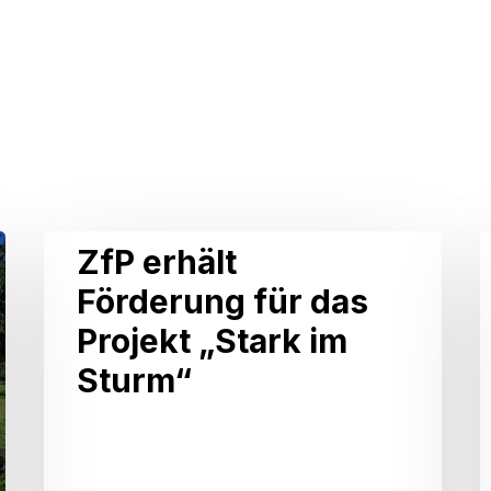
ZfP
ZfP erhält
erhält
Förderung für das
Förderung
Projekt „Stark im
für
Sturm“
das
Projekt
„Stark