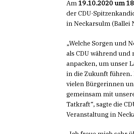
Am
19.10.2020 um 18
der CDU-Spitzenkandid
in Neckarsulm (Ballei
„Welche Sorgen und Nö
als CDU während und 
anpacken, um unser Lan
in die Zukunft führen
vielen Bürgerinnen u
gemeinsam mit unsere
Tatkraft“, sagte die C
Veranstaltung in Neck
„Ich freue mich sehr 