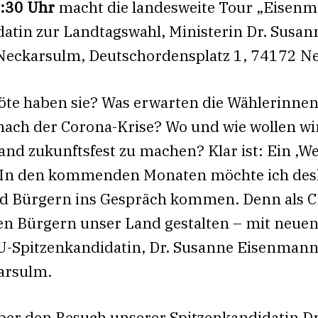
:30 Uhr
macht die landesweite Tour „Eisenma
atin zur Landtagswahl, Ministerin Dr. Susan
 Neckarsulm, Deutschordensplatz 1, 74172 N
te haben sie? Was erwarten die Wählerinne
nach der Corona-Krise? Wo und wie wollen w
d zukunftsfest zu machen? Klar ist: Ein ‚Wei
. In den kommenden Monaten möchte ich des
nd Bürgern ins Gespräch kommen. Denn als C
n Bürgern unser Land gestalten – mit neuen
DU-Spitzenkandidatin, Dr. Susanne Eisenmann
arsulm.
über den Besuch unserer Spitzenkandidatin 