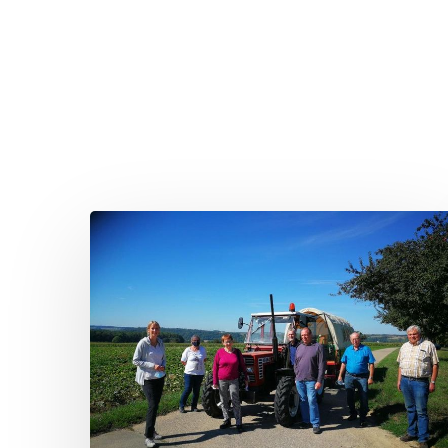
Related Posts
Sommertour
2020:
Besuch
eines
Landwirtschaftlichen
Lohn-
und