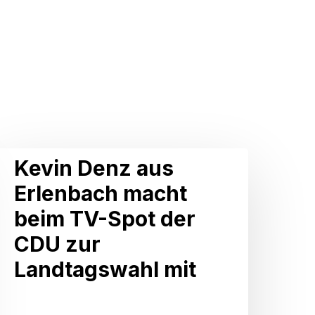
Kevin
Kevin Denz aus
Denz
Erlenbach macht
aus
beim TV-Spot der
Erlenbach
CDU zur
macht
Landtagswahl mit
beim
TV-