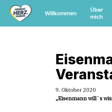
Skip
Über
to
Willkommen
mich
main
content
Eisenman
Veransta
9. Oktober 2020
„Eisenmann will`s wi