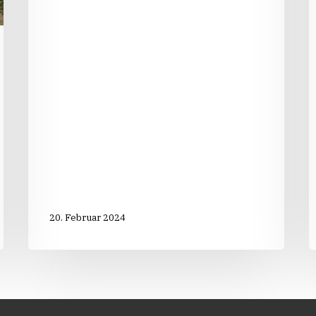
im
Sturm“
20. Februar 2024