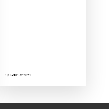
Spot
der
CDU
zur
Landtagswahl
mit
19. Februar 2021