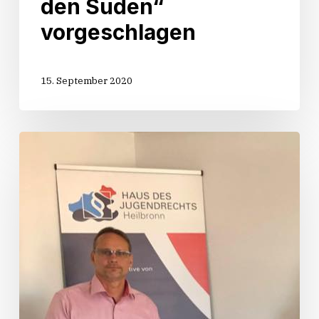
den Süden“
vorgeschlagen
15. September 2020
Sommertour
2020:
Besuch
im
„Haus
des
Jugendrechts“
in
Heilbronn