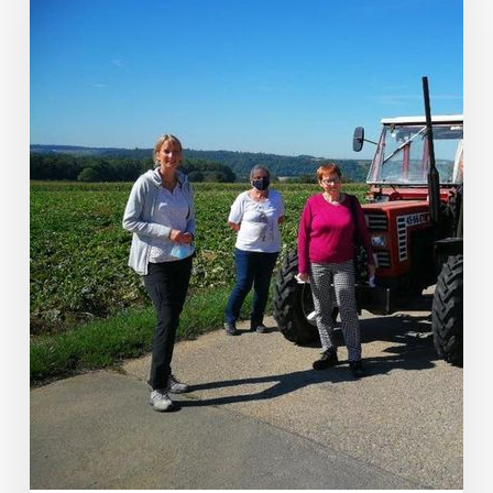
Landwirtschaftlichen
Lohn-
und
Fuhrunternehmens
in
Offenau