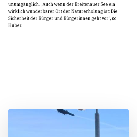
unumgänglich. „Auch wenn der Breitenauer See ein
wirklich wunderbarer Ort der Naturerholung ist: Die
Sicherheit der Bürger und Bürgerinnen geht vor“, so
Huber.
Related Posts
Sommertour
2020:
Glück
auf: