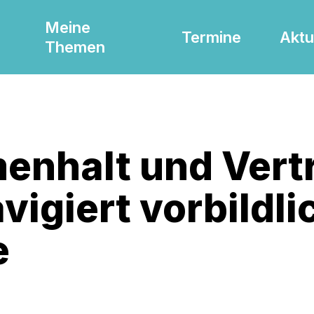
Meine
Termine
Aktu
Themen
nhalt und Vert
vigiert vorbildli
e