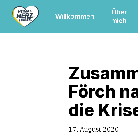
Skip
Über
to
Willkommen
mich
main
content
Zusamme
Förch na
die Kris
17. August 2020