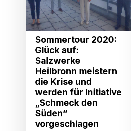
meistern
die
Krise
und
Sommertour 2020:
werden
Glück auf:
für
Salzwerke
Initiative
Heilbronn meistern
„Schmeck
die Krise und
den
werden für Initiative
Süden“
„Schmeck den
vorgeschlagen
Süden“
vorgeschlagen