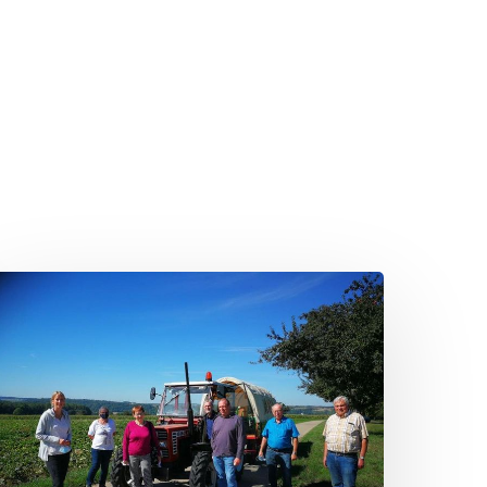
Sommertour
2020:
Besuch
ines
andwirtschaftlichen
Lohn-