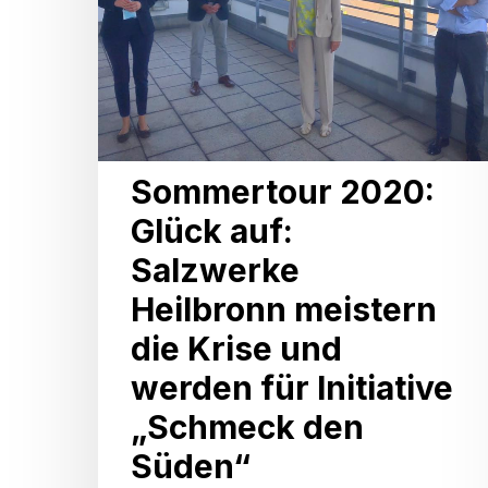
Heilbronn
meistern
die
Krise
und
Sommertour 2020:
werden
Glück auf:
für
Salzwerke
Initiative
Heilbronn meistern
„Schmeck
die Krise und
den
werden für Initiative
Süden“
„Schmeck den
vorgeschlagen
Süden“