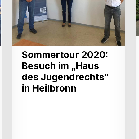
des
Jugendrechts“
in
Heilbronn
i
Sommertour 2020:
Besuch im „Haus
des Jugendrechts“
in Heilbronn