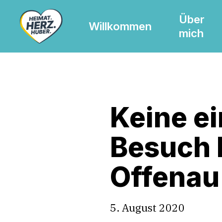
Skip
Über
to
Willkommen
mich
main
content
Keine ei
Besuch 
Offenau
5. August 2020