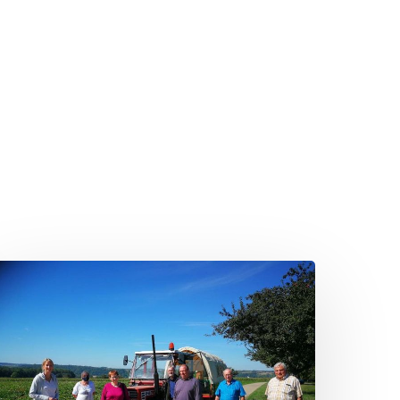
Sommertour
2020:
Besuch
ines
andwirtschaftlichen