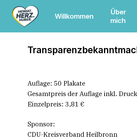
Skip
Über
to
Willkommen
mich
main
content
Transparenzbekanntma
Auflage: 50 Plakate
Gesamtpreis der Auflage inkl. Druc
Einzelpreis: 3,81 €
Sponsor:
CDU-Kreisverband Heilbronn