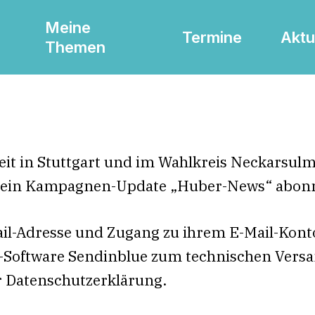
Meine
Termine
Aktu
Themen
beit in Stuttgart und im Wahlkreis Neckarsul
mein Kampagnen-Update „Huber-News“ abonn
ail-Adresse und Zugang zu ihrem E-Mail-Konto
er-Software Sendinblue zum technischen Vers
r Datenschutzerklärung.