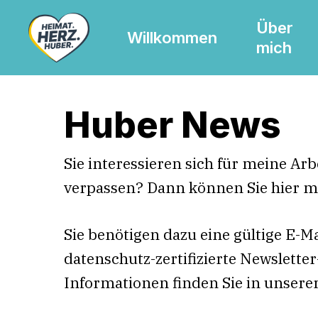
Skip
Über
to
Willkommen
mich
main
content
Huber News
Sie interessieren sich für meine Ar
verpassen? Dann können Sie hier 
Sie benötigen dazu eine gültige E-M
datenschutz-zertifizierte Newslett
Informationen finden Sie in unsere