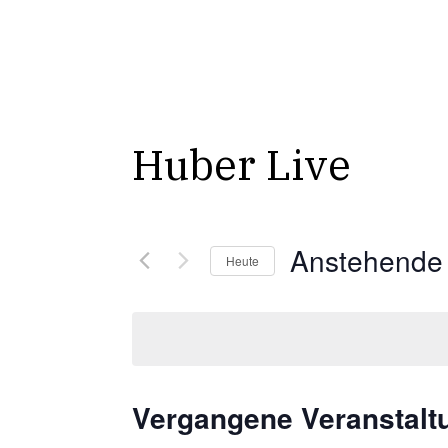
Skip
to
main
content
Huber Live
Anstehende
Heute
Datum
wählen.
Vergangene Veranstalt