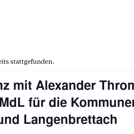
eits stattgefunden.
nz mit Alexander Thr
r MdL für die Kommune
und Langenbrettach