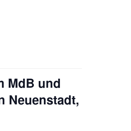
om MdB und
n Neuenstadt,