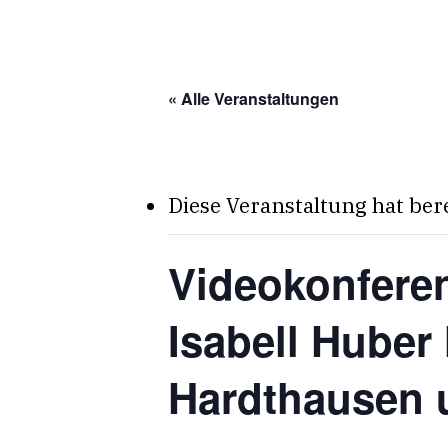
Skip
to
main
« Alle Veranstaltungen
content
Diese Veranstaltung hat ber
Videokonfere
Isabell Hube
Hardthausen 