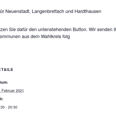
ür
Neu
enstadt, Langenbrettach
und
Hardthausen
zen Sie dafür den untenstehenden Button.
Wir senden I
ommunen
aus dem Wahlkreis folg
ETAILS
tum:
. Februar 2021
it:
:30 - 20:30