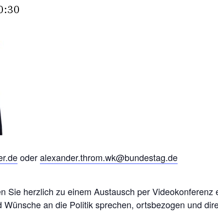
0:30
er.de
oder
alexander.throm.wk@bundestag.de
en Sie herzlich zu einem Austausch per Videokonferenz 
d Wünsche an die Politik
s
prechen,
o
rtsbezogen und dire