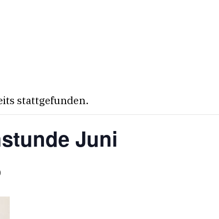
eits stattgefunden.
hstunde Juni
0