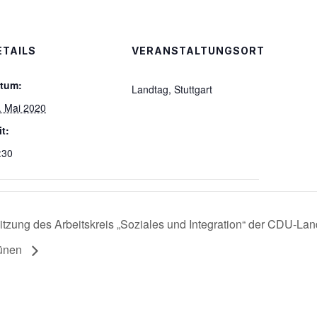
ETAILS
VERANSTALTUNGSORT
tum:
Landtag, Stuttgart
. Mai 2020
it:
:30
itzung des Arbeitskreis „Soziales und Integration“ der CDU-Lan
ünen