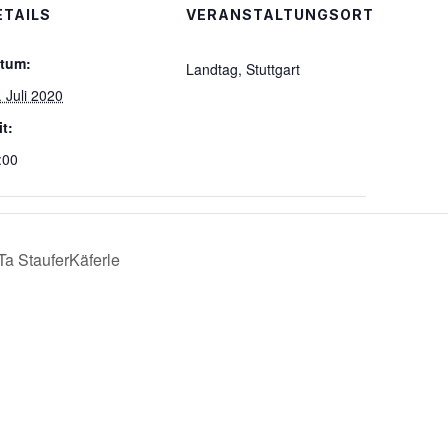
ETAILS
VERANSTALTUNGSORT
tum:
Landtag, Stuttgart
. Juli 2020
it:
:00
a StauferKäferle