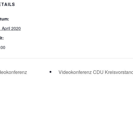
ETAILS
tum:
. April 2020
it:
:00
deokonferenz
Videokonferenz CDU Kreisvorstand