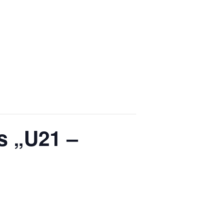
s „U21 –