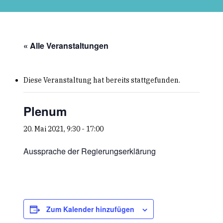
Skip
to
main
content
« Alle Veranstaltungen
Diese Veranstaltung hat bereits stattgefunden.
Plenum
20. Mai 2021, 9:30
-
17:00
Aussprache der Regierungserklärung
Zum Kalender hinzufügen