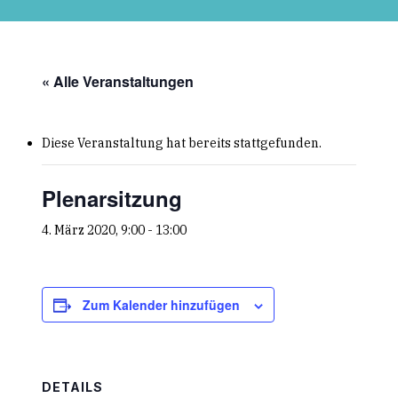
Skip
to
main
content
« Alle Veranstaltungen
Diese Veranstaltung hat bereits stattgefunden.
Plenarsitzung
4. März 2020, 9:00
-
13:00
Zum Kalender hinzufügen
DETAILS