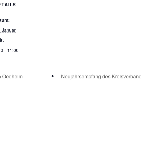
ETAILS
tum:
. Januar
it:
30 - 11:00
in Oedheim
Neujahrsempfang des Kreisverband