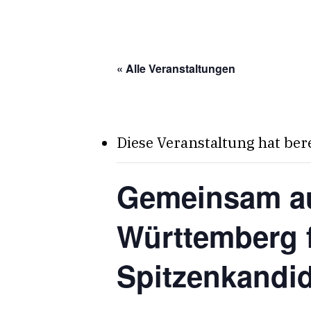
Skip
to
main
« Alle Veranstaltungen
content
Diese Veranstaltung hat ber
Gemeinsam au
Württemberg f
Spitzenkandi