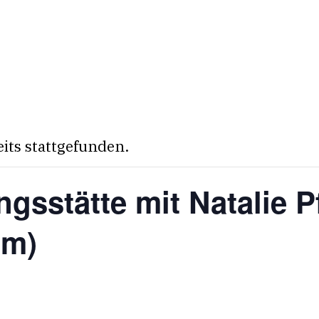
eits stattgefunden.
ngsstätte mit Natalie P
im)