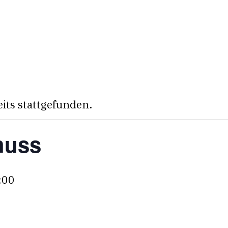
eits stattgefunden.
huss
:00