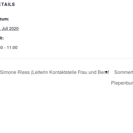
ETAILS
tum:
. Juli 2020
it:
30 - 11:00
Simone Riess (Leiterin Kontaktstelle Frau und Beruf
Sommerto
Piepenbu