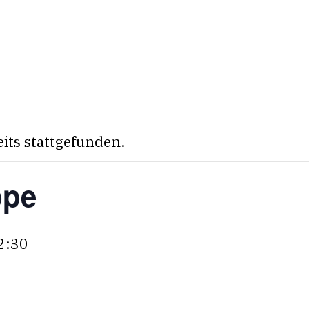
eits stattgefunden.
ppe
2:30