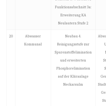
Funktionsabschnitt 3a:
Erweiterung KA
Neulautern Stufe 2
20
Abwasser
Neubau 4.
Abwa
Kommunal
Reinigungsstufe zur
U
Spurenstoffelimination
und erweiterten
S
Phosphorelimination
auf der Kläranlage
Ge
Neckarsulm
Stad
Ge
St