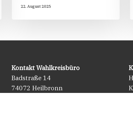
22. August 2025
Kontakt Wahlkreisbüro
K
Badstraße 14
H
74072 Heilbronn
K
Tel.: 07131 – 98 242 50
7
Fax: 07131 – 98 242 55