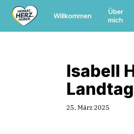
Skip
Über
to
Willkommen
mich
main
content
Isabell 
Landtag
25. März 2025