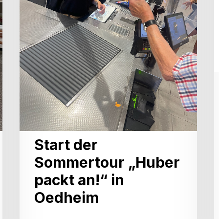
in
Oedheim
Start der
Sommertour „Huber
packt an!“ in
Oedheim