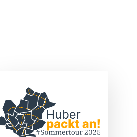
Sommertour
„Huber
packt
n!“