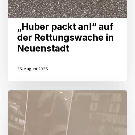
„Huber packt an!“ auf
der Rettungswache in
Neuenstadt
25. August 2025
Start
der
Sommertour
„Huber
packt
an!“
in