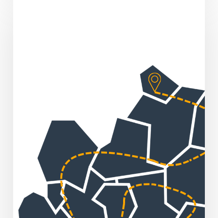
„Huber
packt
an!“