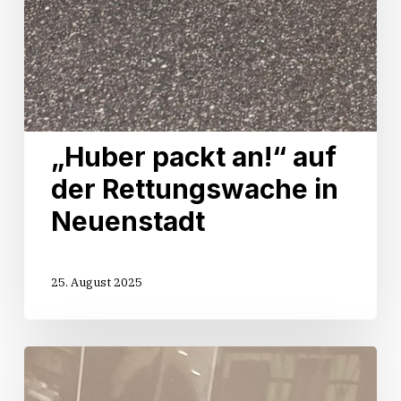
„Huber packt an!“ auf
der Rettungswache in
Neuenstadt
25. August 2025
Start
der
Sommertour