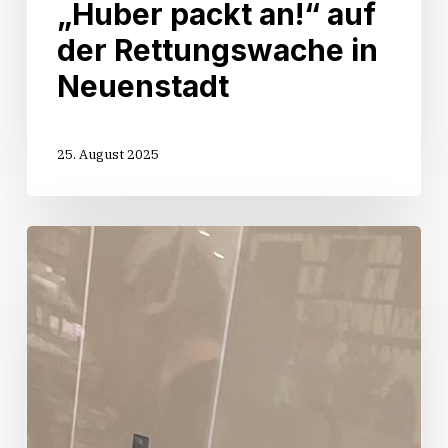
„Huber packt an!“ auf
der Rettungswache in
Neuenstadt
25. August 2025
Start
der
Sommertour
„Huber
packt
an!“
in
Oedheim