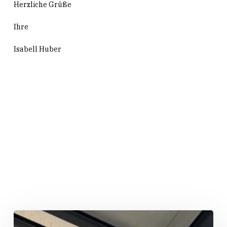
Herzliche Grüße
Ihre
Isabell Huber
Related Posts
„Huber
packt