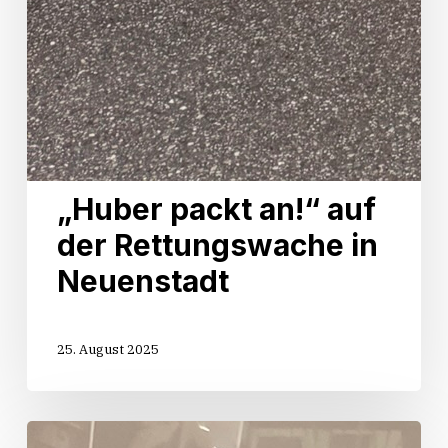
„Huber packt an!“ auf
der Rettungswache in
Neuenstadt
25. August 2025
Start