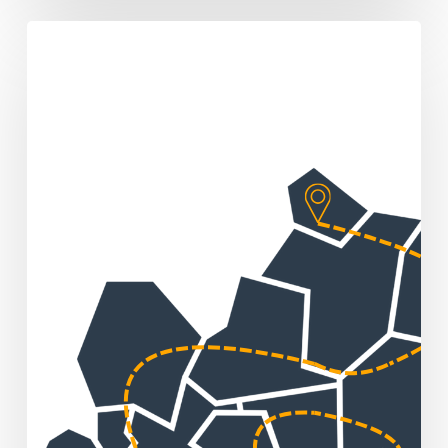
Sommertour
„Huber
packt
an!“