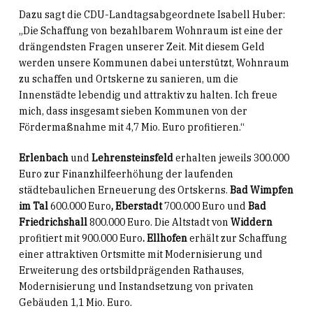
Dazu sagt die CDU-Landtagsabgeordnete Isabell Huber:
„Die Schaffung von bezahlbarem Wohnraum ist eine der
drängendsten Fragen unserer Zeit. Mit diesem Geld
werden unsere Kommunen dabei unterstützt, Wohnraum
zu schaffen und Ortskerne zu sanieren, um die
Innenstädte lebendig und attraktiv zu halten. Ich freue
mich, dass insgesamt sieben Kommunen von der
Fördermaßnahme mit 4,7 Mio. Euro profitieren.“
Erlenbach
und
Lehrensteinsfeld
erhalten jeweils 300.000
Euro zur Finanzhilfeerhöhung der laufenden
städtebaulichen Erneuerung des Ortskerns.
Bad Wimpfen
im Tal
600.000 Euro
, Eberstadt
700.000 Euro und
Bad
Friedrichshall
800.000 Euro. Die Altstadt von
Widdern
profitiert mit 900.000 Euro
.
Ellhofen
erhält zur Schaffung
einer attraktiven Ortsmitte mit Modernisierung und
Erweiterung des ortsbildprägenden Rathauses,
Modernisierung und Instandsetzung von privaten
Gebäuden 1,1 Mio. Euro.