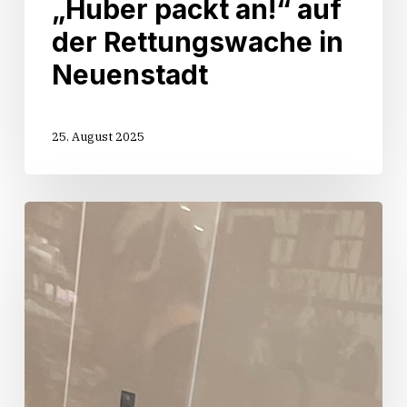
„Huber packt an!“ auf
der Rettungswache in
Neuenstadt
25. August 2025
Start
der
Sommertour
„Huber
packt
an!“
in
Oedheim