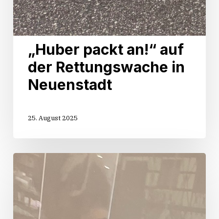
„Huber packt an!“ auf
der Rettungswache in
Neuenstadt
25. August 2025
Start
der
Sommertour
„Huber
packt
an!“