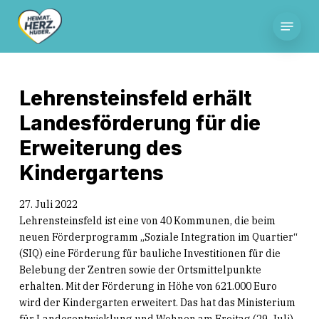
Skip
Menu
to
main
content
Lehrensteinsfeld erhält
Landesförderung für die
Erweiterung des
Kindergartens
27. Juli 2022
Lehrensteinsfeld ist eine von 40 Kommunen, die beim
neuen Förderprogramm „Soziale Integration im Quartier“
(SIQ) eine Förderung für bauliche Investitionen für die
Belebung der Zentren sowie der Ortsmittelpunkte
erhalten. Mit der Förderung in Höhe von 621.000 Euro
wird der Kindergarten erweitert. Das hat das Ministerium
für Landesentwicklung und Wohnen am Freitag (29. Juli)