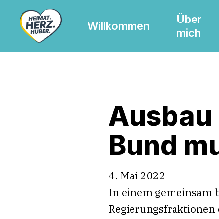
Skip
Über
to
Willkommen
mich
main
content
Ausbau 
Bund mu
4. Mai 2022
In einem gemeinsam b
Regierungsfraktionen 