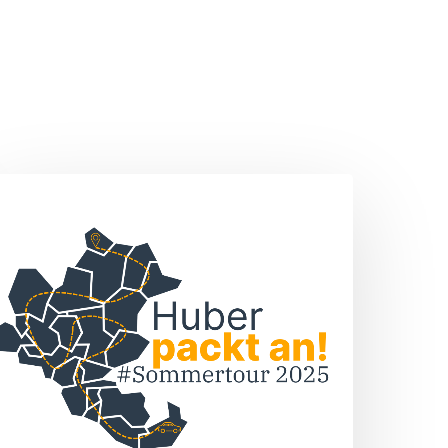
Sommertour
„Huber
packt
n!“