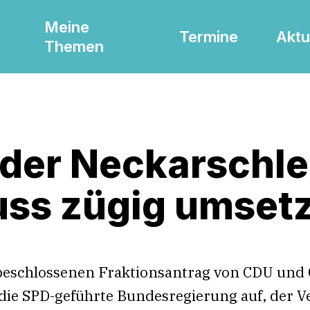
Meine
Termine
Aktu
Themen
der Neckarschle
ss zügig umset
eschlossenen Fraktionsantrag von CDU und 
die SPD-geführte Bundesregierung auf, der V