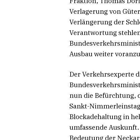
Fraktion, Thomas Dörfl
Verlagerung von Güterv
Verlängerung der Schle
Verantwortung stehlen 
Bundesverkehrsminist
Ausbau weiter voranzu
Der Verkehrsexperte 
Bundesverkehrsministe
nun die Befürchtung, 
Sankt-Nimmerleinstag 
Blockadehaltung in he
umfassende Auskunft.
Bedeutung der Neckars