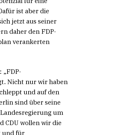
tenzial für eine
für ist aber die
ch jetzt aus seiner
dern daher den FDP-
plan verankerten
: „FDP-
t. Nicht nur wir haben
chleppt und auf den
rlin sind über seine
ie Landesregierung um
 CDU wollen wir die
 und für