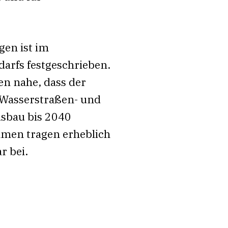
en ist im
arfs festgeschrieben.
en nahe, dass der
 Wasserstraßen- und
usbau bis 2040
hmen tragen erheblich
r bei.