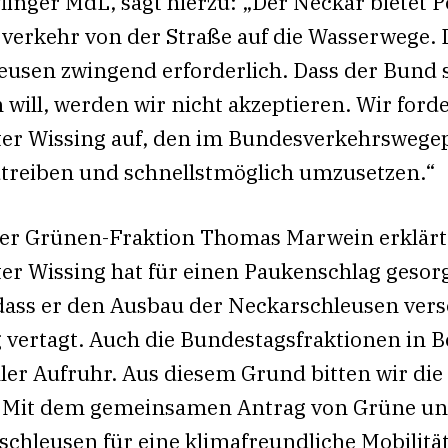
inger MdL, sagt hierzu: „Der Neckar bietet Po
erkehr von der Straße auf die Wasserwege. Da
usen zwingend erforderlich. Dass der Bund si
will, werden wir nicht akzeptieren. Wir for
er Wissing auf, den im Bundesverkehrswege
treiben und schnellstmöglich umzusetzen.“
der Grünen-Fraktion Thomas Marwein erklärt
r Wissing hat für einen Paukenschlag gesorg
dass er den Ausbau der Neckarschleusen vers
vertagt. Auch die Bundestagsfraktionen in Be
ller Aufruhr. Aus diesem Grund bitten wir d
 Mit dem gemeinsamen Antrag von Grüne und
chleusen für eine klimafreundliche Mobilität