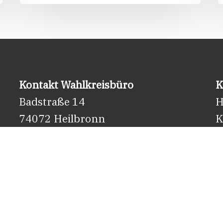
Kontakt Wahlkreisbüro
K
Badstraße 14
H
74072 Heilbronn
K
Tel.: 07131 – 98 242 50
7
Fax: 07131 – 98 242 55