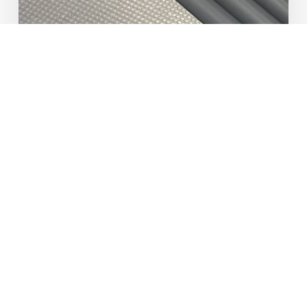
Start der Sommertour
„Huber packt an!“ in