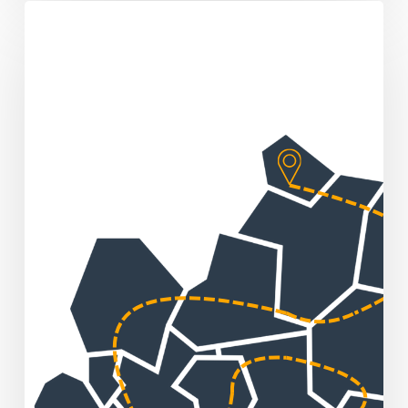
Sommertour
„Huber
packt
an!“