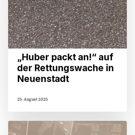
„Huber packt an!“ auf
der Rettungswache in
Neuenstadt
25. August 2025
Start
der