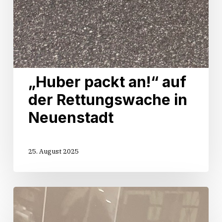
„Huber packt an!“ auf
der Rettungswache in
Neuenstadt
25. August 2025
Start
der
Sommertour