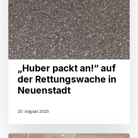
„Huber packt an!“ auf
der Rettungswache in
Neuenstadt
25. August 2025
Start