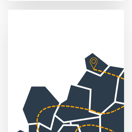
Sommertour
„Huber
packt
an!“