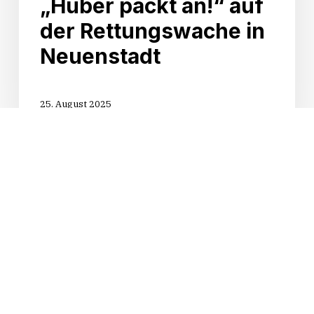
„Huber packt an!“ auf
der Rettungswache in
Neuenstadt
25. August 2025
Start
der
Sommertour
„Huber
packt
an!“
in
Oedheim