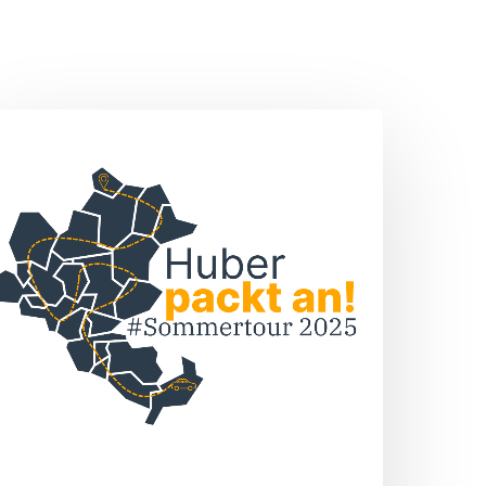
Sommertour
„Huber
packt
n!“