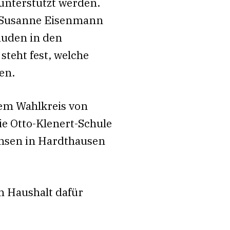
unterstützt werden.
r. Susanne Eisenmann
äuden in den
teht fest, welche
en.
nem Wahlkreis von
ie Otto-Klenert-Schule
chsen in Hardthausen
 Haushalt dafür