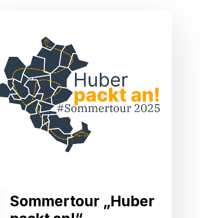
Sommertour
„Huber
packt
n!“
Sommertour „Huber