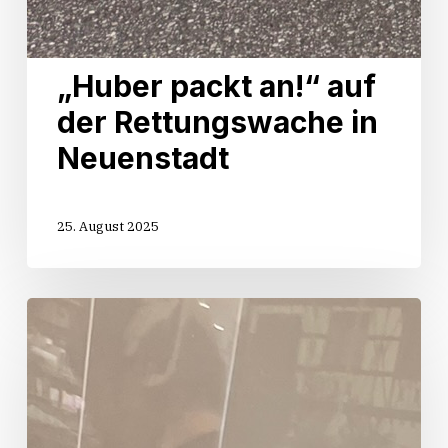
„Huber packt an!“ auf
der Rettungswache in
Neuenstadt
25. August 2025
Start
der
Sommertour
„Huber
packt
an!“
in