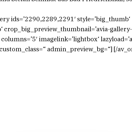
llery ids=’2290,2289,2291′ style=’big_thumb‘
io‘ crop_big_preview_thumbnail=’avia-gallery
 columns=’5′ imagelink=’lightbox‘ lazyload=’a
custom_class=“ admin_preview_bg=“] [/av_on