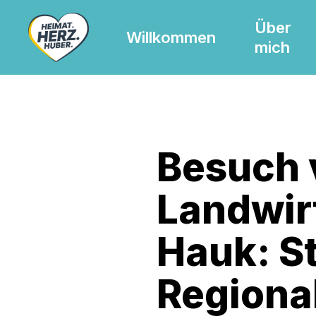
Skip
Über
to
Willkommen
mich
main
content
Besuch 
Landwir
Hauk: St
Regiona