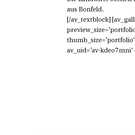
aus Bonfeld.
[/av_textblock] [av_ga
preview_size=’portfol
thumb_size=’portfolio‘
av_uid=’av-kdeo7mni‘ 