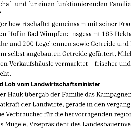
chaft und für einen funktionierenden Familie
“
er bewirtschaftet gemeinsam mit seiner Fra
 Hof in Bad Wimpfen: insgesamt 185 Hektar
ühe und 200 Legehennen sowie Getreide und 
 selbst angebauten Getreide gefüttert, Milc
en-Verkaufshäusle vermarktet – frischer un
cht.
 Lob vom Landwirtschaftsminister
ter Hauk übergab der Familie das Kampagne
atkraft der Landwirte, gerade in den vergan
die Verbraucher für die hervorragenden regio
aus Mugele, Vizepräsident des Landesbauernv