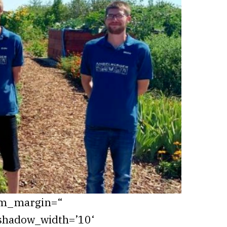
tom_margin=“
shadow_width=’10‘