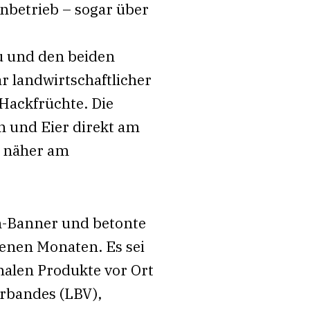
nbetrieb – sogar über
u und den beiden
 landwirtschaftlicher
Hackfrüchte. Die
h und Eier direkt am
d näher am
n-Banner und betonte
genen Monaten. Es sei
nalen Produkte vor Ort
erbandes (LBV),