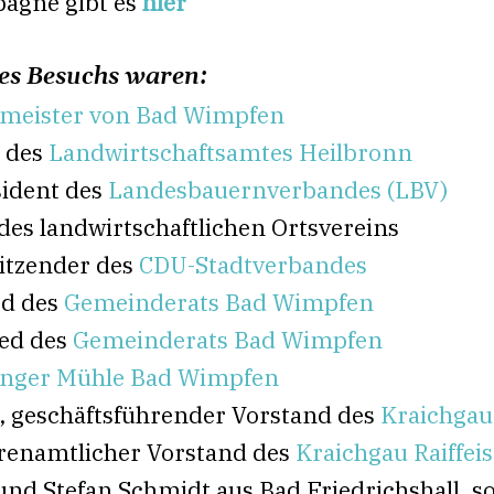
agne gibt es
hier
es Besuchs waren:
meister von Bad Wimpfen
n des
Landwirtschaftsamtes Heilbronn
sident des
Landesbauernverbandes (LBV)
des landwirtschaftlichen Ortsvereins
sitzender des
CDU-Stadtverbandes
ed des
Gemeinderats Bad Wimpfen
ed des
Gemeinderats Bad Wimpfen
inger Mühle Bad Wimpfen
, geschäftsführender Vorstand des
Kraichgau
renamtlicher Vorstand des
Kraichgau Raiffe
und Stefan Schmidt aus Bad Friedrichshall, 