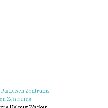
 Raiffeisen Zentrums
isen Zentrums
sowie Helmut Wacker