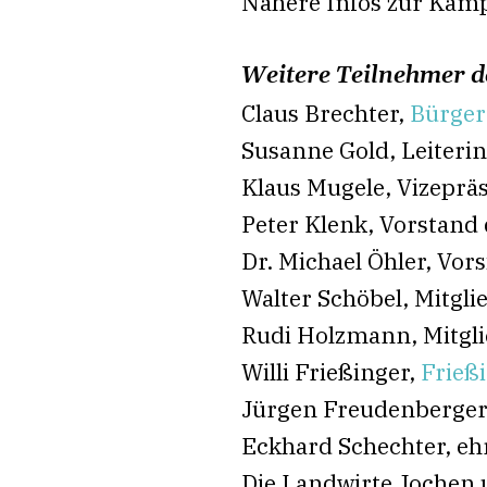
Nähere Infos zur Kamp
Weitere Teilnehmer d
Claus Brechter,
Bürger
Susanne Gold, Leiteri
Klaus Mugele, Vizeprä
Peter Klenk, Vorstand 
Dr. Michael Öhler, Vor
Walter Schöbel, Mitgli
Rudi Holzmann, Mitgli
Willi Frießinger,
Frieß
Jürgen Freudenberger
Eckhard Schechter, eh
Die Landwirte Jochen 