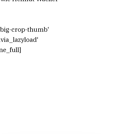
-big-crop-thumb‘
via_lazyload‘
e_full]