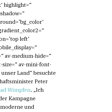
‘ highlight=“
oxshadow=“
round=’bg_color‘
radient_color2=“
n=’top left‘
bile_display=“
de=“ av-medium-hide=“
-size=“ av-mini-font-
n unser Land“ besuchte
haftsminister Peter
 Bad Wimpfen
. „Ich
n der Kampagne
für moderne und