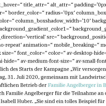
k_hover=“ title_attr=“ alt_attr=“ padding=’0px
er=“ border_color=“ radius=’0px‘ column_b
lor=“ column_boxshadow_width=’10‘ backg
ackground_gradient_color1=“ background_g
rection=’vertical‘ src=“ background_positio
o-repeat‘ animation=“ mobile_breaking=“ mo
k size=“ font_color=“ color=“ av-desktop-hi
i-hide=“ av-medium-font-size=“ av-small-font
sslich des Starts der Kampagne „Wir versorge
tag, 31. Juli 2020, gemeinsam mit Landwirtsc
ftlichen Betrieb der
Familie Angelberger in
 ich Familie Angelberger für die Teilnahme a
Isabell Huber. „Sie sind ein tolles Beispiel 