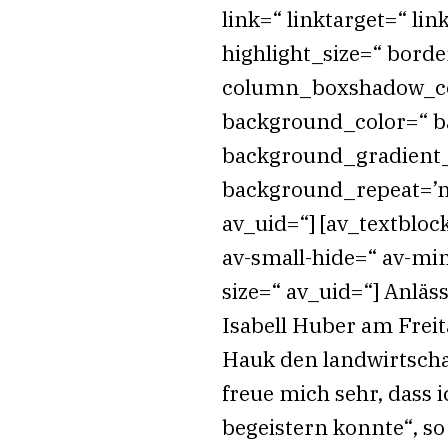
link=“ linktarget=“ lin
highlight_size=“ bord
column_boxshadow_co
background_color=“ b
background_gradient_di
background_repeat=’n
av_uid=“] [av_textbloc
av-small-hide=“ av-min
size=“ av_uid=“] Anlä
Isabell Huber am Frei
Hauk den landwirtscha
freue mich sehr, dass
begeistern konnte“, so 