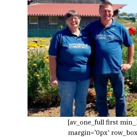
[av_one_full first mi
margin=’0px‘ row_bo