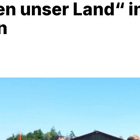
en unser Land“ i
n