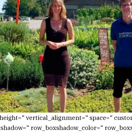
n_height=“ vertical_alignment=“ space=“ cus
xshadow=“ row_boxshadow_color=“ row_box