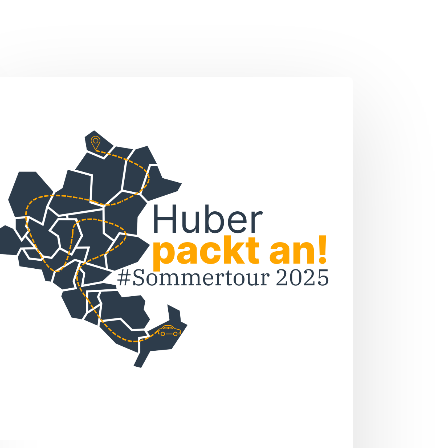
Sommertour
„Huber
packt
n!“