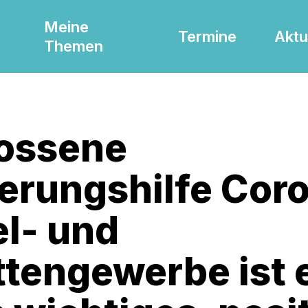
Meine
Termine
Aktu
Themen
ossene
ierungshilfe Cor
el- und
ttengewerbe ist 