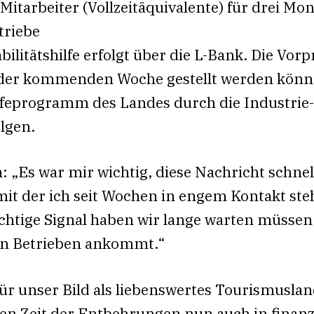
Mitarbeiter (Vollzeitäquivalente) für drei Mo
triebe
bilitätshilfe erfolgt über die L-Bank. Die Vor
b der kommenden Woche gestellt werden könne
ilfeprogramm des Landes durch die Industrie
lgen.
: „Es war mir wichtig, diese Nachricht schne
it der ich seit Wochen in engem Kontakt steh
ichtige Signal haben wir lange warten müssen 
den Betrieben ankommt.“
r für unser Bild als liebenswertes Tourismusl
n Zeit der Entbehrungen nun auch in finanzie