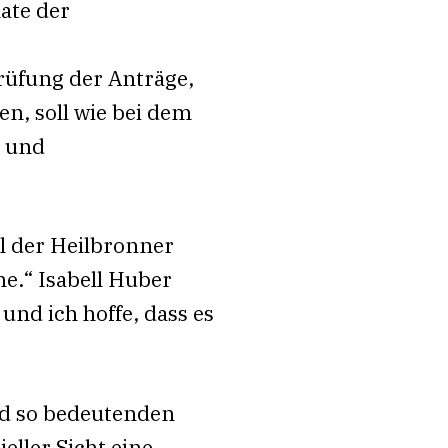
nate der
prüfung der Anträge,
n, soll wie bei dem
- und
ll der Heilbronner
e.“ Isabell Huber
und ich hoffe, dass es
and so bedeutenden
ller Sicht eine