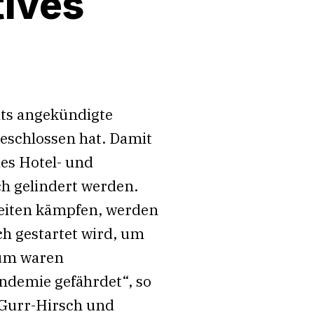
tives
its angekündigte
beschlossen hat. Damit
des Hotel- und
ch gelindert werden.
keiten kämpfen, werden
h gestartet wird, um
aum waren
andemie gefährdet“, so
 Gurr-Hirsch und