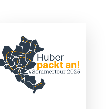
Sommertour
„Huber
packt
n!“