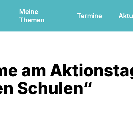
Meine
Termine
Aktu
Themen
me am Aktionsta
ien Schulen“