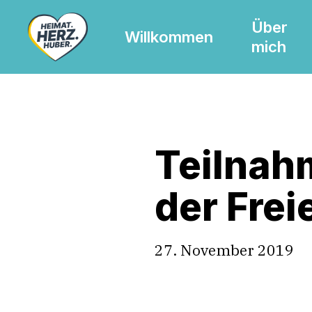
Skip
Über
to
Willkommen
mich
main
content
Teilnah
der Fre
27. November 2019