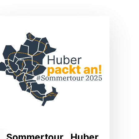
Sommertour
„Huber
packt
n!“
Sommertour „Huber