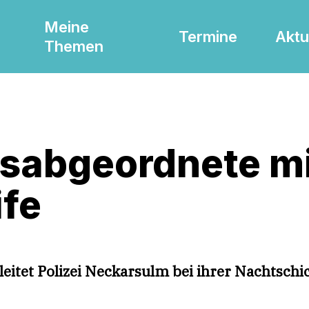
Meine
Termine
Aktu
Themen
sabgeordnete mit
ife
eitet Polizei Neckarsulm bei ihrer Nachtschi