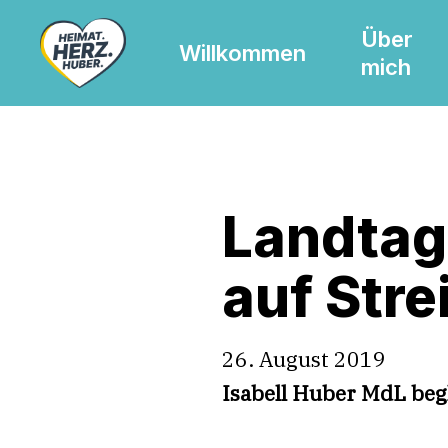
Skip
Über
to
Willkommen
mich
main
content
Landtag
auf Stre
26. August 2019
Isabell Huber MdL begl